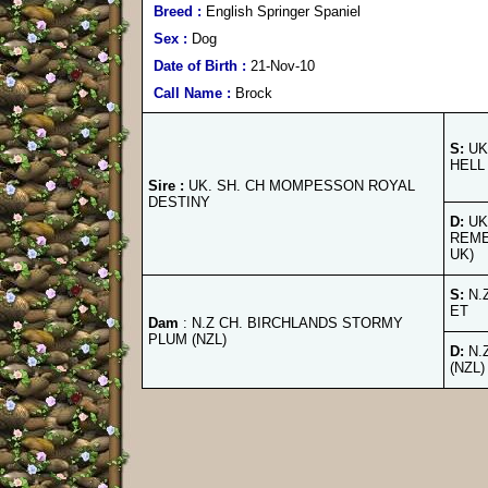
Breed :
English Springer Spaniel
Sex :
Dog
Date of Birth :
21-Nov-10
Call Name :
Brock
S:
UK
HELL 
Sire :
UK. SH. CH MOMPESSON ROYAL
DESTINY
D:
UK
REME
UK)
S:
N.
ET
Dam
: N.Z CH. BIRCHLANDS STORMY
PLUM (NZL)
D:
N.
(NZL)